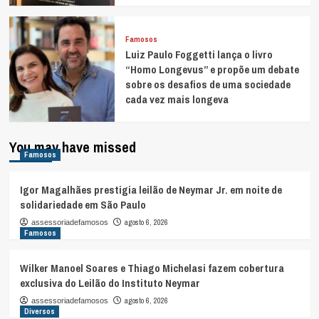
Famosos
Luiz Paulo Foggetti lança o livro
“Homo Longevus” e propõe um debate
sobre os desafios de uma sociedade
cada vez mais longeva
You may have missed
Famosos
Igor Magalhães prestigia leilão de Neymar Jr. em noite de
solidariedade em São Paulo
agosto 6, 2026
assessoriadefamosos
Famosos
Wilker Manoel Soares e Thiago Michelasi fazem cobertura
exclusiva do Leilão do Instituto Neymar
agosto 6, 2026
assessoriadefamosos
Diversos