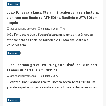
Saraiva
Esportes
Brasil
fica
vence
em
João Fonseca e Luísa Stefani: Brasileiros fazem história
Inglaterra
quarto
e entram nas finais de ATP 500 na Basileia e WTA 500 em
2X1
na
Tóquio
no
trave
Etihad
outubro 25, 2025
assessoriadefamosos
0
e
João Fonseca e Luísa Stefani alcançam pontos históricos ao
mostra
avançar para as finais de torneios ATP 500 em Basileia e
força
WTA 500 em...
com
apenas
Read
Read More
Famosos
10
more
atacantes
about
Luan Santana grava DVD “Registro Histórico” e celebra
João
18 anos de carreira em Curitiba
Fonseca
e
outubro 25, 2025
assessoriadefamosos
Luísa
O cantor Luan Santana realizou nesta sexta-feira (24/10) um
Stefani:
grande espetáculo para celebrar seus 18 anos de carreira com
Brasileiros
a...
fazem
história
Read
Read More
Famosos
e
more
entram