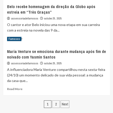
about
nas
Belo recebe homenagem da direção da Globo após
Luan
finais
estreia em “Três Graças”
Santana
de
grava
outubro 25, 2025
assessoriadefamosos
ATP
DVD
500
O cantor e ator Belo iniciou uma nova etapa em sua carreira
“Registro
na
com a estreia na novela das 9 da...
Histórico”
Basileia
e
Read
e
Read More
Famosos
celebra
more
WTA
18
about
500
anos
Maria Venture se emociona durante mudança após fim de
Belo
em
de
noivado com Yasmin Santos
recebe
Tóquio
carreira
homenagem
outubro 25, 2025
assessoriadefamosos
em
da
A influenciadora Maria Venture compartilhou nesta sexta-feira
Curitiba
direção
(24/10) um momento delicado de sua vida pessoal: a mudança
da
da casa que...
Globo
após
Read
Read More
estreia
more
em
about
“Três
Paginação
Maria
1
2
Next
Graças”
Venture
de
se