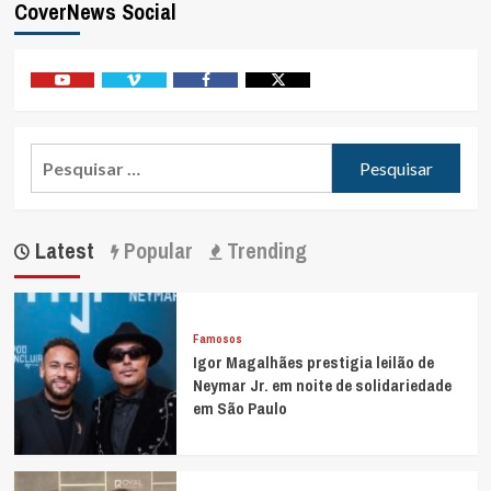
CoverNews Social
emociona
posts
durante
mudança
após
Youtube
Vimeo
Facebook
Twitter
fim
de
noivado
Pesquisar
com
por:
Yasmin
Santos
Latest
Popular
Trending
Famosos
Igor Magalhães prestigia leilão de
Neymar Jr. em noite de solidariedade
em São Paulo