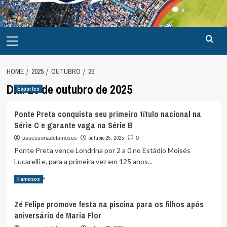
Primary
Menu
HOME
2025
OUTUBRO
25
Dia:
25 de outubro de 2025
Esportes
Ponte Preta conquista seu primeiro título nacional na
Série C e garante vaga na Série B
outubro 25, 2025
assessoriadefamosos
0
Ponte Preta vence Londrina por 2 a 0 no Estádio Moisés
Lucarelli e, para a primeira vez em 125 anos...
Read
Read More
Famosos
more
about
Zé Felipe promove festa na piscina para os filhos após
Ponte
aniversário de Maria Flor
Preta
conquista