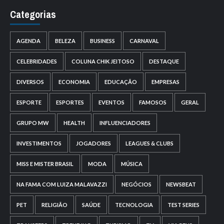
Categorias
AGENDA
BELEZA
BUSINESS
CARNAVAL
CELEBRIDADES
COLUNA CHIK JEITOSO
DESTAQUE
DIVERSOS
ECONOMIA
EDUCAÇÃO
EMPRESAS
ESPORTE
ESPORTES
EVENTOS
FAMOSOS
GERAL
GRUPO MW
HEALTH
INFLUENCIADORES
INVESTIMENTOS
JOGADORES
LEAGUES & CLUBS
MISS E MISTER BRASIL
MODA
MÚSICA
NA FAMA COM LUIZA MALAVAZZI
NEGÓCIOS
NEWSBEAT
PET
RELIGIÃO
SAÚDE
TECNOLOGIA
TEST SERIES