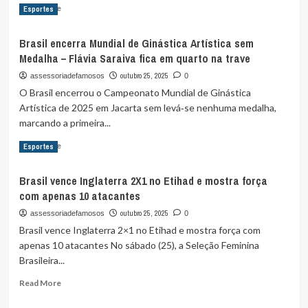
Read
Read More
Esportes
etapa
more
de
about
Laval
Brasil encerra Mundial de Ginástica Artística sem
Londres: Sabrina Fea é
da
Medalha – Flávia Saraiva fica em quarto na trave
reconhecida em Premiação Internacional
Copa
outubro 25, 2025
assessoriadefamosos
0
do
Mundo
O Brasil encerrou o Campeonato Mundial de Ginástica
de
Artística de 2025 em Jacarta sem levá‑se nenhuma medalha,
Paraescalada
marcando a primeira...
Read
Read More
Esportes
more
about
Brasil vence Inglaterra 2X1 no Etihad e mostra força
Brasil
com apenas 10 atacantes
encerra
Mundial
outubro 25, 2025
assessoriadefamosos
0
de
Brasil vence Inglaterra 2×1 no Etihad e mostra força com
Ginástica
apenas 10 atacantes No sábado (25), a Seleção Feminina
Artística
Brasileira...
sem
Medalha
Read
Read More
–
more
Flávia
about