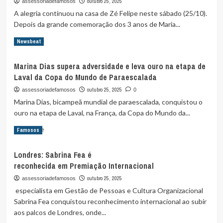
outubro 25, 2025
assessoriadefamosos
seu
A alegria continuou na casa de Zé Felipe neste sábado (25/10).
primeiro
Depois da grande comemoração dos 3 anos de Maria...
título
nacional
Read
Read More
Newsbeat
na
more
Série
about
C
Marina Dias supera adversidade e leva ouro na etapa de
Zé
e
Laval da Copa do Mundo de Paraescalada
Felipe
garante
promove
outubro 25, 2025
assessoriadefamosos
0
vaga
festa
Marina Dias, bicampeã mundial de paraescalada, conquistou o
na
na
Série
ouro na etapa de Laval, na França, da Copa do Mundo da...
piscina
B
para
Read
Read More
Famosos
os
more
filhos
about
após
Londres: Sabrina Fea é
Marina
aniversário
reconhecida em Premiação Internacional
Dias
de
supera
outubro 25, 2025
assessoriadefamosos
Maria
adversidade
especialista em Gestão de Pessoas e Cultura Organizacional
Flor
e
Sabrina Fea conquistou reconhecimento internacional ao subir
leva
aos palcos de Londres, onde...
ouro
na