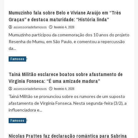
more
Di
about
após
Mumuzinho fala sobre Belo e Viviane Araújo em “Três
Vencedor
polêmica:
Graças” e destaca maturidade: “História linda”
do
“Prefiro
The
fevereiro 4, 2026
assessoriadefamosos
esquecer”
Masked
Mumuzinho participou da comemoração dos 10 anos do projeto
Singer,
Resenha do Mumu, em São Paulo, e comentou a repercussão
Diego
da...
Martins
estreia
Read
Read More
Famosos
em
more
carnaval
about
de
Tainá Militão esclarece boatos sobre afastamento de
Mumuzinho
Belo
Virginia Fonseca: “É uma amizade madura”
fala
Horizonte
sobre
fevereiro 4, 2026
assessoriadefamosos
Belo
Tainá Militão se pronunciou sobre os rumores de um suposto
e
afastamento de Virginia Fonseca. Nesta segunda-feira (3/2), a
Viviane
influenciadora e...
Araújo
em
Read
Read More
Famosos
“Três
more
Graças”
about
e
Nicolas Prattes faz declaração romântica para Sabrina
Tainá