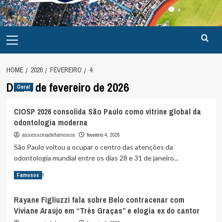
Primary
Menu
HOME
2026
FEVEREIRO
4
Dia:
4 de fevereiro de 2026
Geral
CIOSP 2026 consolida São Paulo como vitrine global da
odontologia moderna
fevereiro 4, 2026
assessoriadefamosos
São Paulo voltou a ocupar o centro das atenções da
odontologia mundial entre os dias 28 e 31 de janeiro...
Read
Read More
Famosos
more
about
Rayane Figliuzzi fala sobre Belo contracenar com
CIOSP
Viviane Araújo em “Três Graças” e elogia ex do cantor
2026
consolida