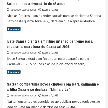
destaca
Sato em seu aniversário de 45 anos
Militão
maturidade:
esclarece
fevereiro 4, 2026
assessoriadefamosos
“História
boatos
linda”
Nicolas Prattes usou as redes sociais para se declarar a Sabrina
sobre
Sato nesta quarta-feira (4/2), data em que a apresentadora...
afastamento
de
Read
Read More
Famosos
Virginia
more
Fonseca:
about
“É
Ivete Sangalo entra em ritmo intenso de treino para
Nicolas
uma
encarar a maratona do Carnaval 2026
Prattes
amizade
faz
fevereiro 4, 2026
assessoriadefamosos
madura”
declaração
Ivete Sangalo está com foco total na preparação para o
romântica
Carnaval 2026. A poucos dias do início oficial da folia,...
para
Sabrina
Read
Read More
Famosos
Sato
more
em
about
seu
Nattan compartilha novos cliques com Rafa Kalimann e
Ivete
aniversário
a filha Zuza e se declara: “Minha vida”
Sangalo
de
entra
fevereiro 4, 2026
assessoriadefamosos
45
em
Nattan encantou os seguidores ao publicar novos registros ao
anos
ritmo
lado de Rafa Kalimann e da filha do casal, Zuza.
intenso