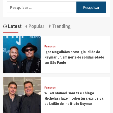
e
Pesquisar
a
por:
filha
Zuza:
“Minha
Latest
Popular
Trending
vida”
Famosos
Igor Magalhães prestigia leilão de
Neymar Jr. em noite de solidariedade
em São Paulo
Famosos
Wilker Manoel Soares e Thiago
Michelasi fazem cobertura exclusiva
do Leilão do Instituto Neymar