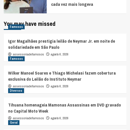
cada vez mais longeva
You may have missed
Famosos
Igor Magalhães prestigia leilão de Neymar Jr. em noite de
solidariedade em São Paulo
agosto 6, 2026
assessoriadefamosos
Famosos
Wilker Manoel Soares e Thiago Michelasi fazem cobertura
exclusiva do Leilão do Instituto Neymar
agosto 6, 2026
assessoriadefamosos
Diversos
Tihuana homenageia Mamonas Assassinas em DVD gravado
no Capital Moto Week
agosto 6, 2026
assessoriadefamosos
Geral