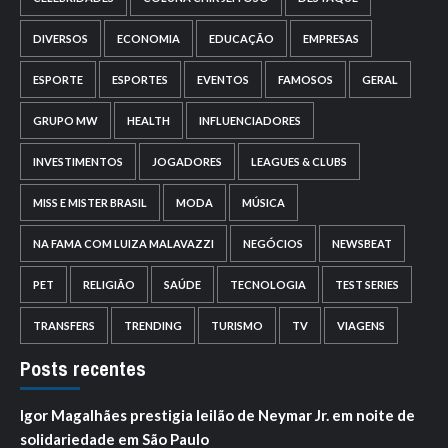
DIVERSOS
ECONOMIA
EDUCAÇÃO
EMPRESAS
ESPORTE
ESPORTES
EVENTOS
FAMOSOS
GERAL
GRUPO MW
HEALTH
INFLUENCIADORES
INVESTIMENTOS
JOGADORES
LEAGUES & CLUBS
MISS E MISTER BRASIL
MODA
MÚSICA
NA FAMA COM LUIZA MALAVAZZI
NEGÓCIOS
NEWSBEAT
PET
RELIGIÃO
SAÚDE
TECNOLOGIA
TEST SERIES
TRANSFERS
TRENDING
TURISMO
TV
VIAGENS
Posts recentes
Igor Magalhães prestigia leilão de Neymar Jr. em noite de
solidariedade em São Paulo