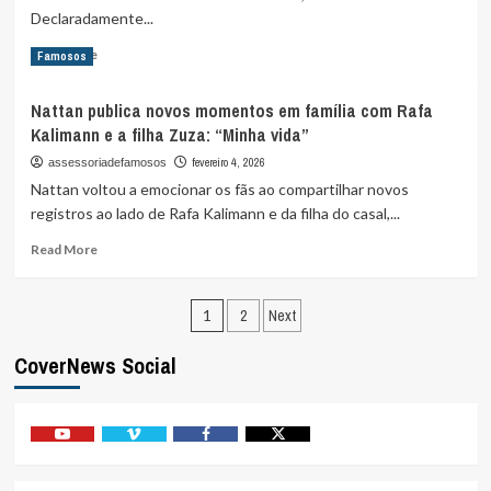
Declaradamente...
de
treino
Read
Read More
Famosos
para
more
encarar
about
a
Nattan publica novos momentos em família com Rafa
Nattan
maratona
Kalimann e a filha Zuza: “Minha vida”
compartilha
do
novos
fevereiro 4, 2026
assessoriadefamosos
Carnaval
cliques
2026
Nattan voltou a emocionar os fãs ao compartilhar novos
com
registros ao lado de Rafa Kalimann e da filha do casal,...
Rafa
Kalimann
Read
Read More
e
more
a
about
filha
Paginação
Nattan
1
2
Next
Zuza
publica
de
e
novos
CoverNews Social
se
momentos
posts
declara:
em
“Minha
família
vida”
com
Youtube
Vimeo
Facebook
Twitter
Rafa
Kalimann