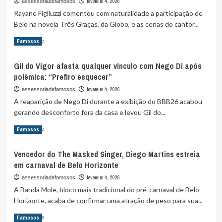
fevereiro 4, 2026
assessoriadefamosos
São
Rayane Figliuzzi comentou com naturalidade a participação de
Paulo
Belo na novela Três Graças, da Globo, e as cenas do cantor...
como
vitrine
Read
Read More
Famosos
global
more
da
about
odontologia
Gil do Vigor afasta qualquer vínculo com Nego Di após
Rayane
moderna
polêmica: “Prefiro esquecer”
Figliuzzi
fala
fevereiro 4, 2026
assessoriadefamosos
sobre
A reaparição de Nego Di durante a exibição do BBB26 acabou
Belo
gerando desconforto fora da casa e levou Gil do...
contracenar
com
Read
Read More
Famosos
Viviane
more
Araújo
about
em
Vencedor do The Masked Singer, Diego Martins estreia
Gil
“Três
em carnaval de Belo Horizonte
do
Graças”
Vigor
fevereiro 4, 2026
assessoriadefamosos
e
afasta
A Banda Mole, bloco mais tradicional do pré-carnaval de Belo
elogia
qualquer
ex
Horizonte, acaba de confirmar uma atração de peso para sua...
vínculo
do
com
Read
Read More
Famosos
cantor
Nego