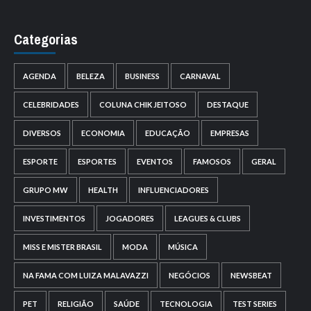
Categorias
AGENDA
BELEZA
BUSINESS
CARNAVAL
CELEBRIDADES
COLUNA CHIK JEITOSO
DESTAQUE
DIVERSOS
ECONOMIA
EDUCAÇÃO
EMPRESAS
ESPORTE
ESPORTES
EVENTOS
FAMOSOS
GERAL
GRUPO MW
HEALTH
INFLUENCIADORES
INVESTIMENTOS
JOGADORES
LEAGUES & CLUBS
MISS E MISTER BRASIL
MODA
MÚSICA
NA FAMA COM LUIZA MALAVAZZI
NEGÓCIOS
NEWSBEAT
PET
RELIGIÃO
SAÚDE
TECNOLOGIA
TEST SERIES