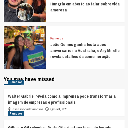
Hungria em aberto ao falar sobre vida
amorosa
Famosos
João Gomes ganha festa após
aniversário na Austrália, e Ary Mirelle
revela detalhes da comemoração
You may have missed
Famosos
Walter Gabriel revela como a imprensa pode transformar a
imagem de empresas e profissionais
agosto 8, 2026
assessoriadefamosos
Famosos
Gilberto Gil relembra Preta Gil e destaca força do legado