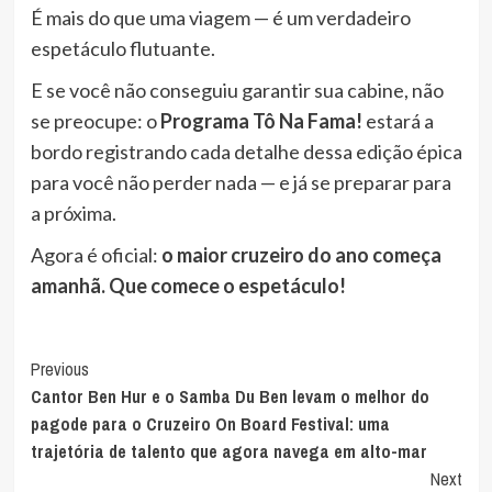
É mais do que uma viagem — é um verdadeiro
espetáculo flutuante.
E se você não conseguiu garantir sua cabine, não
se preocupe: o
Programa Tô Na Fama!
estará a
bordo registrando cada detalhe dessa edição épica
para você não perder nada — e já se preparar para
a próxima.
Agora é oficial:
o maior cruzeiro do ano começa
amanhã. Que comece o espetáculo!
Post
Previous
Cantor Ben Hur e o Samba Du Ben levam o melhor do
Navigation
pagode para o Cruzeiro On Board Festival: uma
trajetória de talento que agora navega em alto-mar
Next