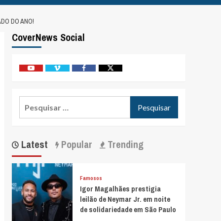
DO DO ANO!
CoverNews Social
Youtube
Vimeo
Facebook
Twitter
Pesquisar
por:
Latest
Popular
Trending
Famosos
Igor Magalhães prestigia
leilão de Neymar Jr. em noite
de solidariedade em São Paulo