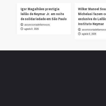
Igor Magalhães prestigia
Wilker Manoel Soa
leilão de Neymar Jr. em noite
Michelasi fazem c
de solidariedade em São Paulo
exclusiva do Leilã
Instituto Neymar
assessoriadefamosos
agosto 6, 2026
assessoriadefamos
agosto 6, 2026