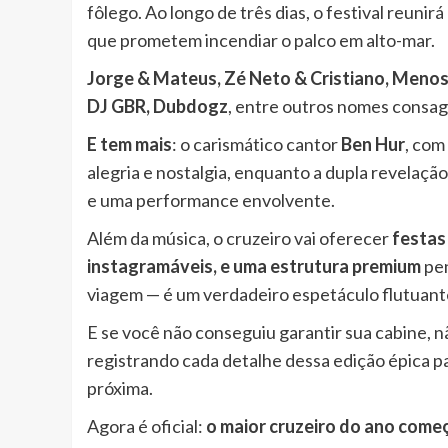
fôlego. Ao longo de três dias, o festival reunirá
que prometem incendiar o palco em alto-mar.
Jorge & Mateus, Zé Neto & Cristiano, Menos
DJ GBR, Dubdogz
, entre outros nomes consag
E tem mais
: o carismático cantor
Ben Hur
, com
alegria e nostalgia, enquanto a dupla revelaçã
e uma performance envolvente.
Além da música, o cruzeiro vai oferecer
festas
instagramáveis, e uma estrutura premium
pen
viagem — é um verdadeiro espetáculo flutuant
E se você não conseguiu garantir sua cabine, 
registrando cada detalhe dessa edição épica pa
próxima.
Agora é oficial:
o maior cruzeiro do ano com