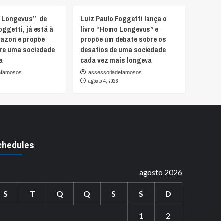
 Longevus”, de
Luiz Paulo Foggetti lança o
oggetti, já está à
livro “Homo Longevus” e
azon e propõe
propõe um debate sobre os
bre uma sociedade
desafios de uma sociedade
a
cada vez mais longeva
efamosos
assessoriadefamosos
agosto 4, 2026
chedules
agosto 2026
S
T
Q
Q
S
S
D
1
2