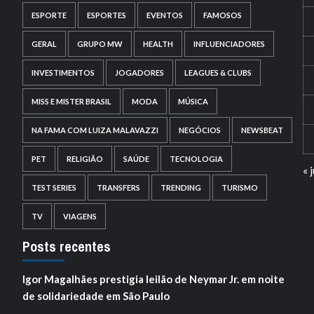
ESPORTE
ESPORTES
EVENTOS
FAMOSOS
GERAL
GRUPO MW
HEALTH
INFLUENCIADORES
INVESTIMENTOS
JOGADORES
LEAGUES & CLUBS
MISS E MISTER BRASIL
MODA
MÚSICA
NA FAMA COM LUIZA MALAVAZZI
NEGÓCIOS
NEWSBEAT
PET
RELIGIÃO
SAÚDE
TECNOLOGIA
« j
TEST SERIES
TRANSFERS
TRENDING
TURISMO
TV
VIAGENS
Posts recentes
Igor Magalhães prestigia leilão de Neymar Jr. em noite
de solidariedade em São Paulo