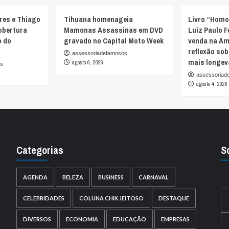
res e Thiago
Tihuana homenageia
Livro “Homo
obertura
Mamonas Assassinas em DVD
Luiz Paulo F
o do
gravado no Capital Moto Week
venda na Am
reflexão so
assessoriadefamosos
mais longev
agosto 6, 2026
os
assessoriad
agosto 4, 2026
Categorias
S
AGENDA
BELEZA
BUSINESS
CARNAVAL
CELEBRIDADES
COLUNA CHIK JEITOSO
DESTAQUE
DIVERSOS
ECONOMIA
EDUCAÇÃO
EMPRESAS