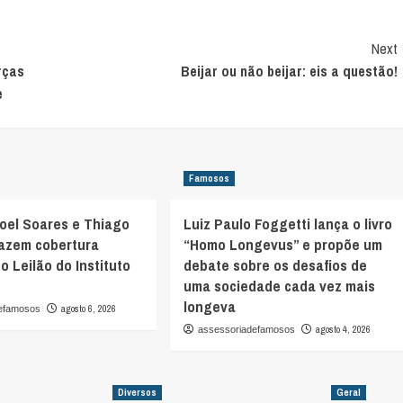
Next
rças
Beijar ou não beijar: eis a questão!
e
Famosos
oel Soares e Thiago
Luiz Paulo Foggetti lança o livro
fazem cobertura
“Homo Longevus” e propõe um
o Leilão do Instituto
debate sobre os desafios de
uma sociedade cada vez mais
longeva
agosto 6, 2026
defamosos
agosto 4, 2026
assessoriadefamosos
Diversos
Geral