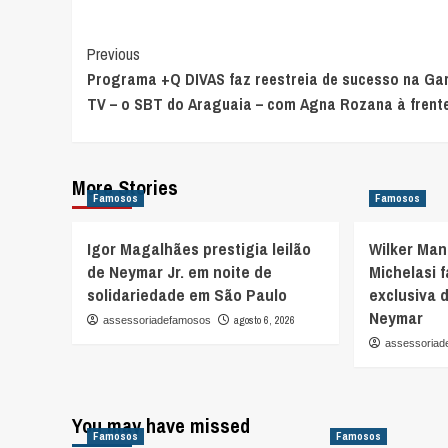
Post
Previous
Programa +Q DIVAS faz reestreia de sucesso na Ga
Navigation
TV – o SBT do Araguaia – com Agna Rozana à frent
More Stories
Famosos
Famosos
Igor Magalhães prestigia leilão
Wilker Man
de Neymar Jr. em noite de
Michelasi 
solidariedade em São Paulo
exclusiva d
Neymar
agosto 6, 2026
assessoriadefamosos
assessoria
You may have missed
Famosos
Famosos