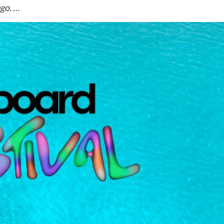
go. …