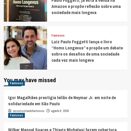
Paulo Foggetti, já está à venda na
Amazon e propõe reflexão sobre uma
sociedade mais longeva
Famosos
Luiz Paulo Foggetti lança o livro
“Homo Longevus” e propõe um debate
sobre os desafios de uma sociedade
cada vez mais longeva
You may have missed
Famosos
Igor Magalhães prestigia leilão de Neymar Jr. em noite de
solidariedade em São Paulo
agosto 6, 2026
assessoriadefamosos
Famosos
Wilker Manoel Soares e Thiago Michelasi fazem cobertura