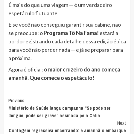
É mais do que uma viagem — é um verdadeiro
espetáculo flutuante.
E se você não conseguiu garantir sua cabine, não
se preocupe: o
Programa Tô Na Fama!
estará a
bordo registrando cada detalhe dessa edição épica
para você não perder nada — e já se preparar para
a próxima.
Agora é oficial:
o maior cruzeiro do ano começa
amanhã. Que comece o espetáculo!
Post
Previous
Ministério de Saúde lança campanha “Se pode ser
Navigation
dengue, pode ser grave” assinada pela Calia
Next
Contagem regressiva encerrando: é amanhã o embarque