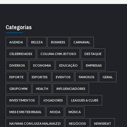
Categorias
AGENDA
BELEZA
BUSINESS
CARNAVAL
CELEBRIDADES
COLUNA CHIK JEITOSO
DESTAQUE
DIVERSOS
ECONOMIA
EDUCAÇÃO
EMPRESAS
ESPORTE
ESPORTES
EVENTOS
FAMOSOS
GERAL
GRUPO MW
HEALTH
INFLUENCIADORES
INVESTIMENTOS
JOGADORES
LEAGUES & CLUBS
MISS E MISTER BRASIL
MODA
MÚSICA
NA FAMA COM LUIZA MALAVAZZI
NEGÓCIOS
NEWSBEAT