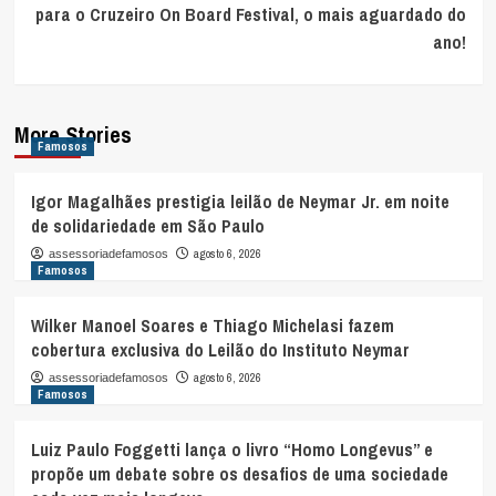
para o Cruzeiro On Board Festival, o mais aguardado do
ano!
More Stories
Famosos
Igor Magalhães prestigia leilão de Neymar Jr. em noite
de solidariedade em São Paulo
agosto 6, 2026
assessoriadefamosos
Famosos
Wilker Manoel Soares e Thiago Michelasi fazem
cobertura exclusiva do Leilão do Instituto Neymar
agosto 6, 2026
assessoriadefamosos
Famosos
Luiz Paulo Foggetti lança o livro “Homo Longevus” e
propõe um debate sobre os desafios de uma sociedade