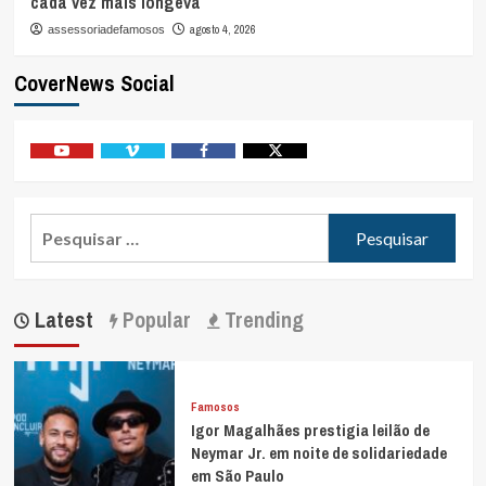
cada vez mais longeva
agosto 4, 2026
assessoriadefamosos
CoverNews Social
Youtube
Vimeo
Facebook
Twitter
Pesquisar
por:
Latest
Popular
Trending
Famosos
Igor Magalhães prestigia leilão de
Neymar Jr. em noite de solidariedade
em São Paulo