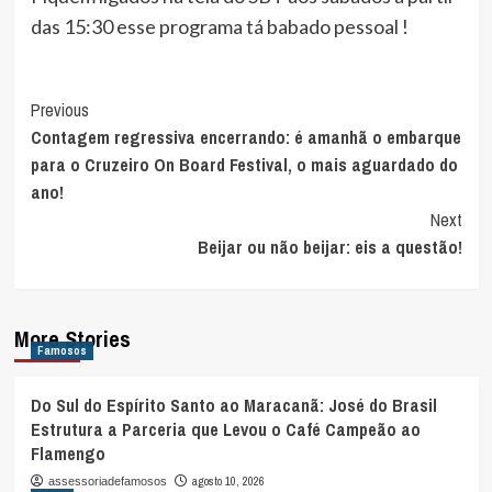
das 15:30 esse programa tá babado pessoal !
Post
Previous
Contagem regressiva encerrando: é amanhã o embarque
Navigation
para o Cruzeiro On Board Festival, o mais aguardado do
ano!
Next
Beijar ou não beijar: eis a questão!
More Stories
Famosos
Do Sul do Espírito Santo ao Maracanã: José do Brasil
Estrutura a Parceria que Levou o Café Campeão ao
Flamengo
agosto 10, 2026
assessoriadefamosos