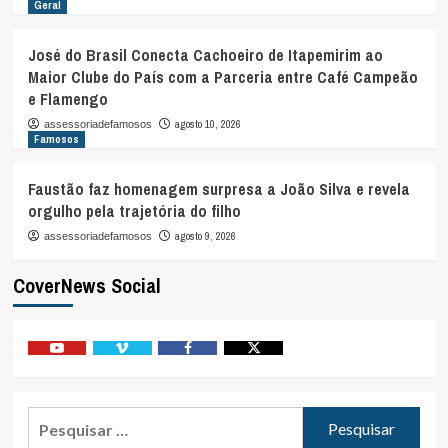
Geral
José do Brasil Conecta Cachoeiro de Itapemirim ao
Maior Clube do País com a Parceria entre Café Campeão
e Flamengo
agosto 10, 2026
assessoriadefamosos
Famosos
Faustão faz homenagem surpresa a João Silva e revela
orgulho pela trajetória do filho
agosto 9, 2026
assessoriadefamosos
CoverNews Social
Youtube
Vimeo
Facebook
Twitter
Pesquisar
por: