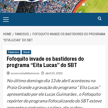
Primary
Menu
HOME
FAMOSOS
FOFOQUITO INVADE OS BASTIDORES DO PROGRAMA
“EITA LUCAS” DO SBT
Famosos
Geral
Fofoquito invade os bastidores do
programa “Eita Lucas” do SBT
assessoriadefamosos
abril 23, 2025
No último domingo dia 13 de abril aconteceu na
Praia Grande a gravação do programa “ Eita Lucas”
apresentado por ele Lucas Guimarães , o Fofoquito
repórter do programa Fofocalizando do SBT esteve
presente e contagiou a galera, ele acabou