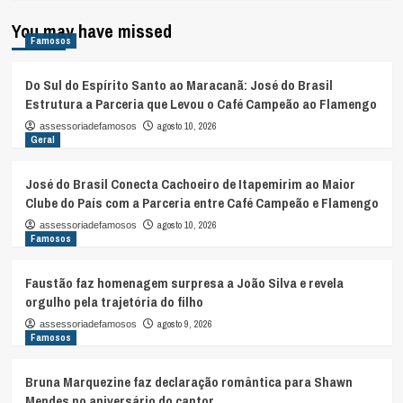
You may have missed
Famosos
Do Sul do Espírito Santo ao Maracanã: José do Brasil
Estrutura a Parceria que Levou o Café Campeão ao Flamengo
agosto 10, 2026
assessoriadefamosos
Geral
José do Brasil Conecta Cachoeiro de Itapemirim ao Maior
Clube do País com a Parceria entre Café Campeão e Flamengo
agosto 10, 2026
assessoriadefamosos
Famosos
Faustão faz homenagem surpresa a João Silva e revela
orgulho pela trajetória do filho
agosto 9, 2026
assessoriadefamosos
Famosos
Bruna Marquezine faz declaração romântica para Shawn
Mendes no aniversário do cantor