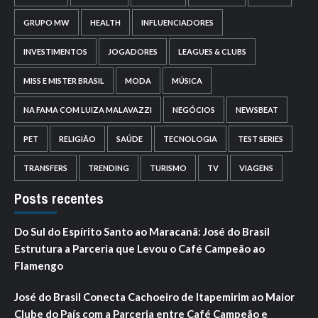
GRUPO MW
HEALTH
INFLUENCIADORES
INVESTIMENTOS
JOGADORES
LEAGUES & CLUBS
MISS E MISTER BRASIL
MODA
MÚSICA
NA FAMA COM LUIZA MALAVAZZI
NEGÓCIOS
NEWSBEAT
PET
RELIGIÃO
SAÚDE
TECNOLOGIA
TEST SERIES
TRANSFERS
TRENDING
TURISMO
TV
VIAGENS
Posts recentes
Do Sul do Espírito Santo ao Maracanã: José do Brasil
Estrutura a Parceria que Levou o Café Campeão ao
Flamengo
José do Brasil Conecta Cachoeiro de Itapemirim ao Maior
Clube do País com a Parceria entre Café Campeão e