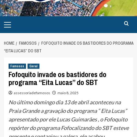
Primary
Menu
HOME
FAMOSOS
FOFOQUITO INVADE OS BASTIDORES DO PROGRAMA
“EITA LUCAS” DO SBT
Famosos
Geral
Fofoquito invade os bastidores do
programa “Eita Lucas” do SBT
assessoriadefamosos
maio 8, 2025
No último domingo dia 13 de abril aconteceu na
Praia Grande a gravação do programa “ Eita Lucas”
apresentado por ele Lucas Guimarães , o Fofoquito
repórter do programa Fofocalizando do SBT esteve
presente e contagiou a galera, ele acabou