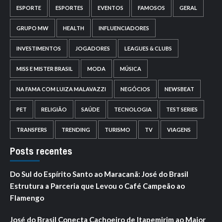
ESPORTE
ESPORTES
EVENTOS
FAMOSOS
GERAL
GRUPO MW
HEALTH
INFLUENCIADORES
INVESTIMENTOS
JOGADORES
LEAGUES & CLUBS
MISS E MISTER BRASIL
MODA
MÚSICA
NA FAMA COM LUIZA MALAVAZZI
NEGÓCIOS
NEWSBEAT
PET
RELIGIÃO
SAÚDE
TECNOLOGIA
TEST SERIES
TRANSFERS
TRENDING
TURISMO
TV
VIAGENS
Posts recentes
Do Sul do Espírito Santo ao Maracanã: José do Brasil
Estrutura a Parceria que Levou o Café Campeão ao
Flamengo
José do Brasil Conecta Cachoeiro de Itapemirim ao Maior