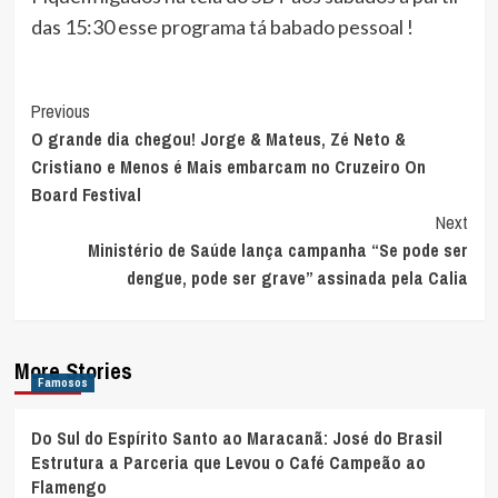
das 15:30 esse programa tá babado pessoal !
Post
Previous
O grande dia chegou! Jorge & Mateus, Zé Neto &
Navigation
Cristiano e Menos é Mais embarcam no Cruzeiro On
Board Festival
Next
Ministério de Saúde lança campanha “Se pode ser
dengue, pode ser grave” assinada pela Calia
More Stories
Famosos
Do Sul do Espírito Santo ao Maracanã: José do Brasil
Estrutura a Parceria que Levou o Café Campeão ao
Flamengo