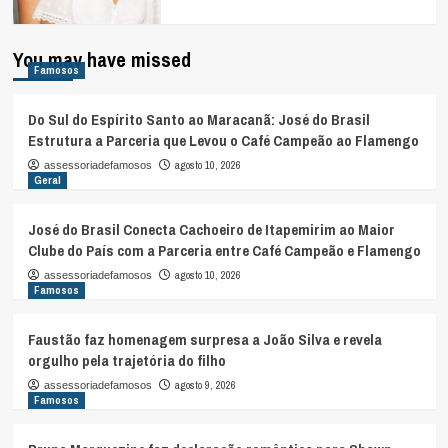
You may have missed
Famosos
Do Sul do Espírito Santo ao Maracanã: José do Brasil
Estrutura a Parceria que Levou o Café Campeão ao Flamengo
agosto 10, 2026
assessoriadefamosos
Geral
José do Brasil Conecta Cachoeiro de Itapemirim ao Maior
Clube do País com a Parceria entre Café Campeão e Flamengo
agosto 10, 2026
assessoriadefamosos
Famosos
Faustão faz homenagem surpresa a João Silva e revela
orgulho pela trajetória do filho
agosto 9, 2026
assessoriadefamosos
Famosos