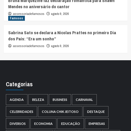
Bruna Marquezine faz declaração romântica para Shawn
Mendes no aniversário do cantor
agosto 9, 2026
assessoriadefamosos
Famosos
Sabrina Sato se declara a Nicolas Prattes no primeiro Dia
dos Pais: “Era um sonho”
agosto 9, 2026
assessoriadefamosos
Categorias
AGENDA
BELEZA
BUSINESS
CARNAVAL
CELEBRIDADES
COLUNA CHIK JEITOSO
DESTAQUE
DIVERSOS
ECONOMIA
EDUCAÇÃO
EMPRESAS