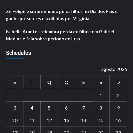
Zé Felipe é surpreendido pelos filhos no Dia dos Pais e
ganha presentes escolhidos por Virginia
Isabella Arantes relembra perda do filho com Gabriel
Medina e fala sobre período de luto
Schedules
agosto 2026
S
T
Q
Q
S
S
D
1
2
3
4
5
6
7
8
9
10
11
12
13
14
15
16
17
18
19
20
21
22
23