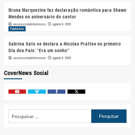
Bruna Marquezine faz declaração romântica para Shawn
Mendes no aniversário do cantor
agosto 9, 2026
assessoriadefamosos
Famosos
Sabrina Sato se declara a Nicolas Prattes no primeiro
Dia dos Pais: “Era um sonho”
agosto 9, 2026
assessoriadefamosos
CoverNews Social
Youtube
Vimeo
Facebook
Twitter
Pesquisar
por: