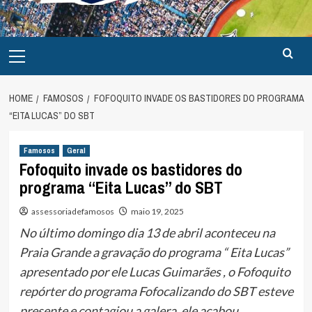
Primary
Menu
HOME
FAMOSOS
FOFOQUITO INVADE OS BASTIDORES DO PROGRAMA
“EITA LUCAS” DO SBT
Famosos
Geral
Fofoquito invade os bastidores do
programa “Eita Lucas” do SBT
assessoriadefamosos
maio 19, 2025
No último domingo dia 13 de abril aconteceu na
Praia Grande a gravação do programa “ Eita Lucas”
apresentado por ele Lucas Guimarães , o Fofoquito
repórter do programa Fofocalizando do SBT esteve
presente e contagiou a galera, ele acabou