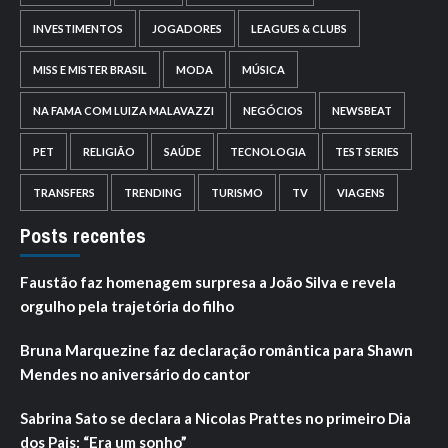
INVESTIMENTOS
JOGADORES
LEAGUES & CLUBS
MISS E MISTER BRASIL
MODA
MÚSICA
NA FAMA COM LUIZA MALAVAZZI
NEGÓCIOS
NEWSBEAT
PET
RELIGIÃO
SAÚDE
TECNOLOGIA
TEST SERIES
TRANSFERS
TRENDING
TURISMO
TV
VIAGENS
Posts recentes
Faustão faz homenagem surpresa a João Silva e revela
orgulho pela trajetória do filho
Bruna Marquezine faz declaração romântica para Shawn
Mendes no aniversário do cantor
Sabrina Sato se declara a Nicolas Prattes no primeiro Dia
dos Pais: “Era um sonho”