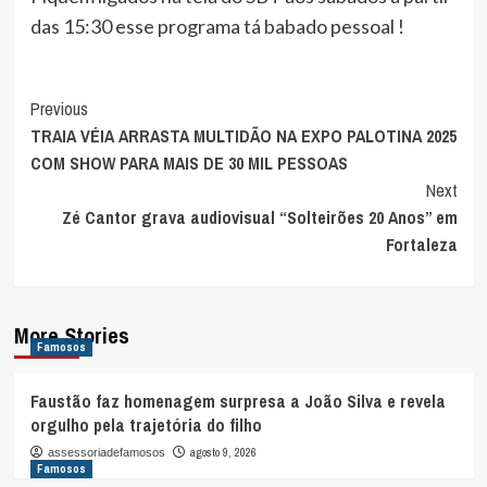
das 15:30 esse programa tá babado pessoal !
Post
Previous
TRAIA VÉIA ARRASTA MULTIDÃO NA EXPO PALOTINA 2025
Navigation
COM SHOW PARA MAIS DE 30 MIL PESSOAS
Next
Zé Cantor grava audiovisual “Solteirões 20 Anos” em
Fortaleza
More Stories
Famosos
Faustão faz homenagem surpresa a João Silva e revela
orgulho pela trajetória do filho
agosto 9, 2026
assessoriadefamosos
Famosos