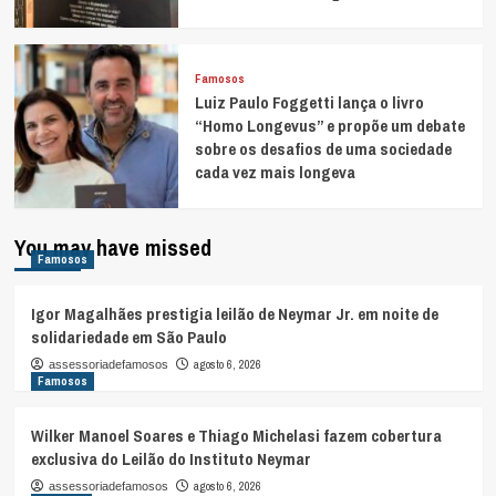
Famosos
Luiz Paulo Foggetti lança o livro
“Homo Longevus” e propõe um debate
sobre os desafios de uma sociedade
cada vez mais longeva
You may have missed
Famosos
Igor Magalhães prestigia leilão de Neymar Jr. em noite de
solidariedade em São Paulo
agosto 6, 2026
assessoriadefamosos
Famosos
Wilker Manoel Soares e Thiago Michelasi fazem cobertura
exclusiva do Leilão do Instituto Neymar
agosto 6, 2026
assessoriadefamosos