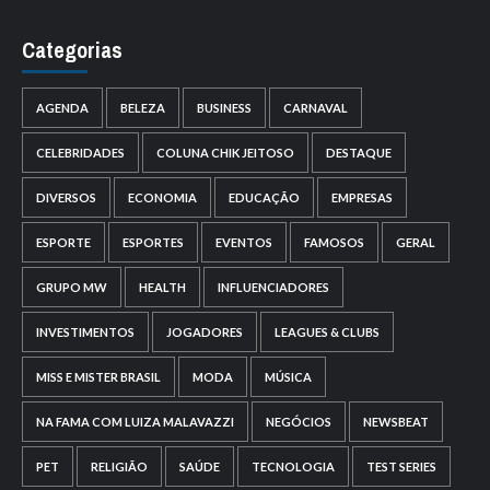
Categorias
AGENDA
BELEZA
BUSINESS
CARNAVAL
CELEBRIDADES
COLUNA CHIK JEITOSO
DESTAQUE
DIVERSOS
ECONOMIA
EDUCAÇÃO
EMPRESAS
ESPORTE
ESPORTES
EVENTOS
FAMOSOS
GERAL
GRUPO MW
HEALTH
INFLUENCIADORES
INVESTIMENTOS
JOGADORES
LEAGUES & CLUBS
MISS E MISTER BRASIL
MODA
MÚSICA
NA FAMA COM LUIZA MALAVAZZI
NEGÓCIOS
NEWSBEAT
PET
RELIGIÃO
SAÚDE
TECNOLOGIA
TEST SERIES