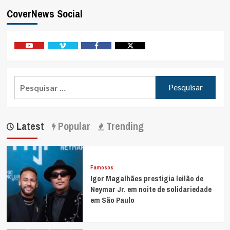
CoverNews Social
Youtube
Vimeo
Facebook
Twitter
Pesquisar
por:
Latest
Popular
Trending
Famosos
Igor Magalhães prestigia leilão de
Neymar Jr. em noite de solidariedade
em São Paulo