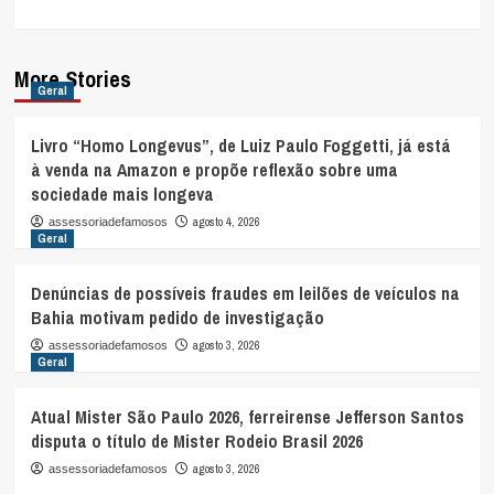
More Stories
Geral
Livro “Homo Longevus”, de Luiz Paulo Foggetti, já está
à venda na Amazon e propõe reflexão sobre uma
sociedade mais longeva
agosto 4, 2026
assessoriadefamosos
Geral
Denúncias de possíveis fraudes em leilões de veículos na
Bahia motivam pedido de investigação
agosto 3, 2026
assessoriadefamosos
Geral
Atual Mister São Paulo 2026, ferreirense Jefferson Santos
disputa o título de Mister Rodeio Brasil 2026
agosto 3, 2026
assessoriadefamosos