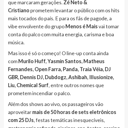
que marcaram gerações.
Zé Neto &
Cristiano
prometem levantar o público com os hits
mais tocados do país. E para os fãs de pagode, a
vibe envolvente do grupo
Menos é Mais
vai tomar
conta do palco com muita energia, carisma e boa
música.
Mas isso é só o começo! O line-up conta ainda
com
Murilo Huff, Yasmin Santos, Matheus
Fernandes, Open Farra, Panda, Traia Véia, DJ
GBR, Dennis DJ, Dubdogz, Ashibah, Illusionize,
Liu, Chemical Surf
, entre outros nomes que
prometem incendiar o palco.
Além dos shows ao vivo, os passageiros vão
aproveitar
mais de 50 horas de sets eletrônicos
com 25 DJs
, festas temáticas inesquecíveis,