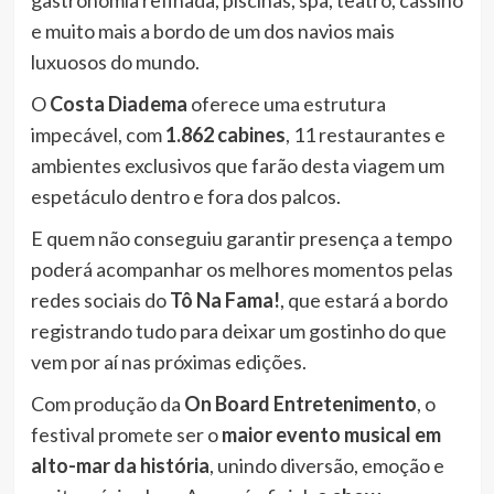
gastronomia refinada, piscinas, spa, teatro, cassino
e muito mais a bordo de um dos navios mais
luxuosos do mundo.
O
Costa Diadema
oferece uma estrutura
impecável, com
1.862 cabines
, 11 restaurantes e
ambientes exclusivos que farão desta viagem um
espetáculo dentro e fora dos palcos.
E quem não conseguiu garantir presença a tempo
poderá acompanhar os melhores momentos pelas
redes sociais do
Tô Na Fama!
, que estará a bordo
registrando tudo para deixar um gostinho do que
vem por aí nas próximas edições.
Com produção da
On Board Entretenimento
, o
festival promete ser o
maior evento musical em
alto-mar da história
, unindo diversão, emoção e