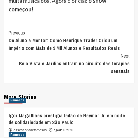
muita música boa. Agora é oficial:
o show
começou!
Post
Previous
De Aluno a Mentor: Como Henrique Trader Criou um
Navigation
Império com Mais de 9 Mil Alunos e Resultados Reais
Next
Bela Vista e Jardins entram no circuito das terapias
sensuais
More Stories
Famosos
Igor Magalhães prestigia leilão de Neymar Jr. em noite
de solidariedade em São Paulo
agosto 6, 2026
assessoriadefamosos
Famosos