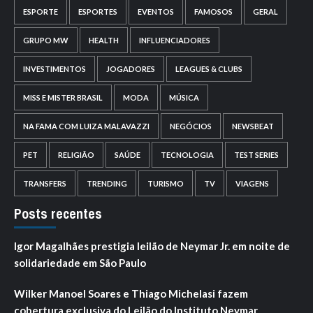
ESPORTE
ESPORTES
EVENTOS
FAMOSOS
GERAL
GRUPO MW
HEALTH
INFLUENCIADORES
INVESTIMENTOS
JOGADORES
LEAGUES & CLUBS
MISS E MISTER BRASIL
MODA
MÚSICA
NA FAMA COM LUIZA MALAVAZZI
NEGÓCIOS
NEWSBEAT
PET
RELIGIÃO
SAÚDE
TECNOLOGIA
TEST SERIES
TRANSFERS
TRENDING
TURISMO
TV
VIAGENS
Posts recentes
Igor Magalhães prestigia leilão de Neymar Jr. em noite de
solidariedade em São Paulo
Wilker Manoel Soares e Thiago Michelasi fazem
cobertura exclusiva do Leilão do Instituto Neymar