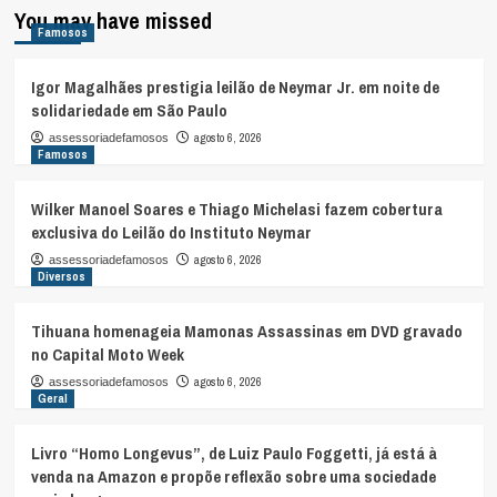
You may have missed
Famosos
Igor Magalhães prestigia leilão de Neymar Jr. em noite de
solidariedade em São Paulo
agosto 6, 2026
assessoriadefamosos
Famosos
Wilker Manoel Soares e Thiago Michelasi fazem cobertura
exclusiva do Leilão do Instituto Neymar
agosto 6, 2026
assessoriadefamosos
Diversos
Tihuana homenageia Mamonas Assassinas em DVD gravado
no Capital Moto Week
agosto 6, 2026
assessoriadefamosos
Geral
Livro “Homo Longevus”, de Luiz Paulo Foggetti, já está à
venda na Amazon e propõe reflexão sobre uma sociedade