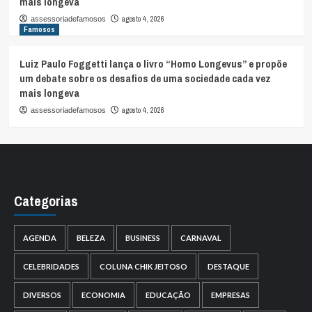
mais longeva
agosto 4, 2026
assessoriadefamosos
Famosos
Luiz Paulo Foggetti lança o livro “Homo Longevus” e propõe
um debate sobre os desafios de uma sociedade cada vez
mais longeva
agosto 4, 2026
assessoriadefamosos
Categorias
AGENDA
BELEZA
BUSINESS
CARNAVAL
CELEBRIDADES
COLUNA CHIK JEITOSO
DESTAQUE
DIVERSOS
ECONOMIA
EDUCAÇÃO
EMPRESAS