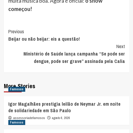
muita música boa. Agora é oficial:
o show
começou!
Post
Previous
Beijar ou não beijar: eis a questão!
Navigation
Next
Ministério de Saúde lança campanha “Se pode ser
dengue, pode ser grave” assinada pela Calia
More Stories
Famosos
Igor Magalhães prestigia leilão de Neymar Jr. em noite
de solidariedade em São Paulo
agosto 6, 2026
assessoriadefamosos
Famosos