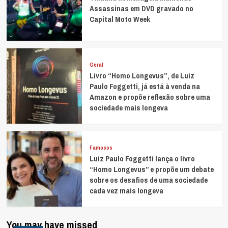
Assassinas em DVD gravado no
Capital Moto Week
Geral
Livro “Homo Longevus”, de Luiz
Paulo Foggetti, já está à venda na
Amazon e propõe reflexão sobre uma
sociedade mais longeva
Famosos
Luiz Paulo Foggetti lança o livro
“Homo Longevus” e propõe um debate
sobre os desafios de uma sociedade
cada vez mais longeva
You may have missed