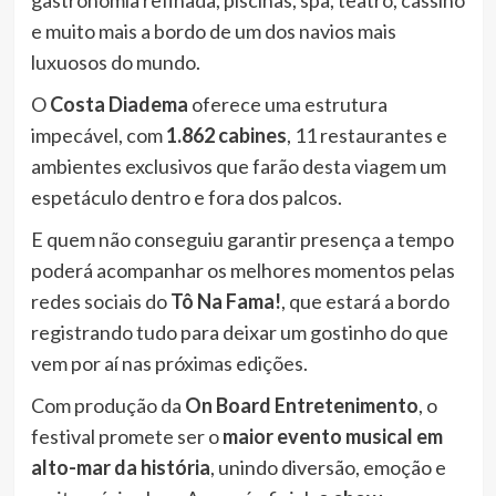
gastronomia refinada, piscinas, spa, teatro, cassino
e muito mais a bordo de um dos navios mais
luxuosos do mundo.
O
Costa Diadema
oferece uma estrutura
impecável, com
1.862 cabines
, 11 restaurantes e
ambientes exclusivos que farão desta viagem um
espetáculo dentro e fora dos palcos.
E quem não conseguiu garantir presença a tempo
poderá acompanhar os melhores momentos pelas
redes sociais do
Tô Na Fama!
, que estará a bordo
registrando tudo para deixar um gostinho do que
vem por aí nas próximas edições.
Com produção da
On Board Entretenimento
, o
festival promete ser o
maior evento musical em
alto-mar da história
, unindo diversão, emoção e