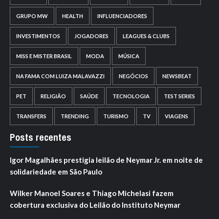
GRUPO MW
HEALTH
INFLUENCIADORES
INVESTIMENTOS
JOGADORES
LEAGUES & CLUBS
MISS E MISTER BRASIL
MODA
MÚSICA
NA FAMA COM LUIZA MALAVAZZI
NEGÓCIOS
NEWSBEAT
PET
RELIGIÃO
SAÚDE
TECNOLOGIA
TEST SERIES
TRANSFERS
TRENDING
TURISMO
TV
VIAGENS
Posts recentes
Igor Magalhães prestigia leilão de Neymar Jr. em noite de
solidariedade em São Paulo
Wilker Manoel Soares e Thiago Michelasi fazem
cobertura exclusiva do Leilão do Instituto Neymar