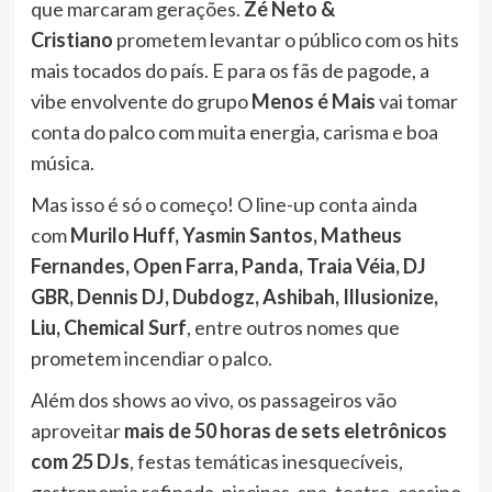
que marcaram gerações.
Zé Neto &
Cristiano
prometem levantar o público com os hits
mais tocados do país. E para os fãs de pagode, a
vibe envolvente do grupo
Menos é Mais
vai tomar
conta do palco com muita energia, carisma e boa
música.
Mas isso é só o começo! O line-up conta ainda
com
Murilo Huff, Yasmin Santos, Matheus
Fernandes, Open Farra, Panda, Traia Véia, DJ
GBR, Dennis DJ, Dubdogz, Ashibah, Illusionize,
Liu, Chemical Surf
, entre outros nomes que
prometem incendiar o palco.
Além dos shows ao vivo, os passageiros vão
aproveitar
mais de 50 horas de sets eletrônicos
com 25 DJs
, festas temáticas inesquecíveis,