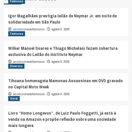
Famosos
Igor Magalhães prestigia leilão de Neymar Jr. em noite de
solidariedade em São Paulo
agosto 6, 2026
assessoriadefamosos
Famosos
Wilker Manoel Soares e Thiago Michelasi fazem cobertura
exclusiva do Leilão do Instituto Neymar
agosto 6, 2026
assessoriadefamosos
Diversos
Tihuana homenageia Mamonas Assassinas em DVD gravado
no Capital Moto Week
agosto 6, 2026
assessoriadefamosos
Geral
Livro “Homo Longevus”, de Luiz Paulo Foggetti, já está à
venda na Amazon e propõe reflexão sobre uma sociedade
mais longeva