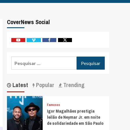
CoverNews Social
Youtube
Vimeo
Facebook
Twitter
Pesquisar
por:
Latest
Popular
Trending
Famosos
Igor Magalhães prestigia
leilão de Neymar Jr. em noite
de solidariedade em São Paulo