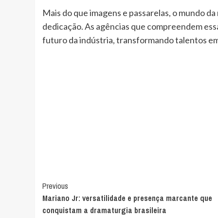
Mais do que imagens e passarelas, o mundo da mo
dedicação. As agências que compreendem essa
futuro da indústria, transformando talentos e
Post
Previous
Mariano Jr: versatilidade e presença marcante que
Navigation
conquistam a dramaturgia brasileira