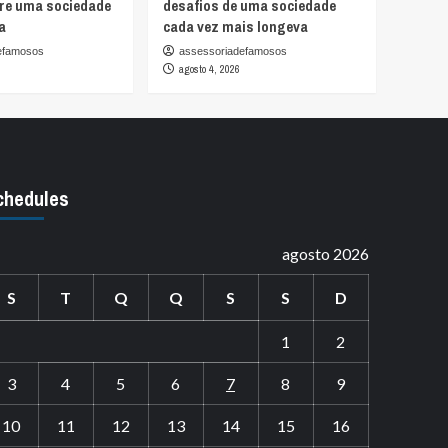
bre uma sociedade
desafios de uma sociedade
a
cada vez mais longeva
efamosos
assessoriadefamosos
agosto 4, 2026
chedules
agosto 2026
S
T
Q
Q
S
S
D
1
2
3
4
5
6
7
8
9
10
11
12
13
14
15
16