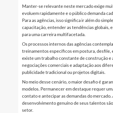
Manter-se relevante neste mercado exige muit
evoluem rapidamente e o público demanda cada 
Para as agências, isso significa ir além do simp
capacitação, entender as tendências globais, 
para uma carreira multifacetada.
Os processos internos das agências contemplam
treinamentos específicos em postura, desfile, 
existe um trabalho constante de construção e 
negociações comerciais e adaptação aos difer
publicidade tradicional ou projetos digitais.
No meio desse cenário, o maior desafio é garant
modelos. Permanecer em destaque requer uma 
contato e antecipar as demandas do mercado. 
desenvolvimento genuíno de seus talentos são
setor.