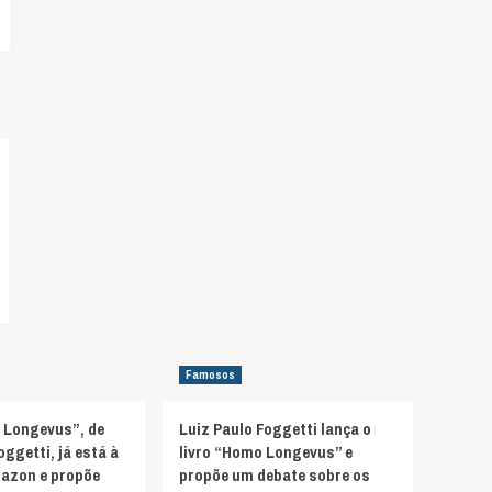
Famosos
 Longevus”, de
Luiz Paulo Foggetti lança o
oggetti, já está à
livro “Homo Longevus” e
azon e propõe
propõe um debate sobre os