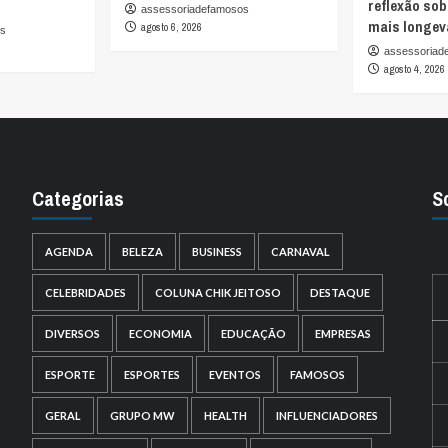
reflexão so
assessoriadefamosos
mais longev
agosto 6, 2026
os
assessoriad
agosto 4, 2026
Categorias
S
AGENDA
BELEZA
BUSINESS
CARNAVAL
CELEBRIDADES
COLUNA CHIK JEITOSO
DESTAQUE
DIVERSOS
ECONOMIA
EDUCAÇÃO
EMPRESAS
ESPORTE
ESPORTES
EVENTOS
FAMOSOS
GERAL
GRUPO MW
HEALTH
INFLUENCIADORES