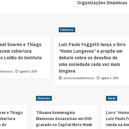
Organizações Dinâmicas
Famosos
oel Soares e Thiago
Luiz Paulo Foggetti lança o livro
fazem cobertura
“Homo Longevus” e propõe um
o Leilão do Instituto
debate sobre os desafios de
uma sociedade cada vez mais
longeva
agosto 6, 2026
defamosos
agosto 4, 2026
assessoriadefamosos
Diversos
Geral
res e Thiago
Tihuana homenageia
Livro “Homo
obertura
Mamonas Assassinas em DVD
Luiz Paulo F
o do
gravado no Capital Moto Week
venda na Am