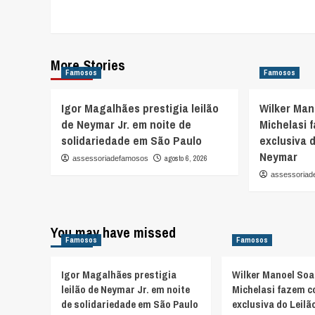
More Stories
Famosos
Famosos
Igor Magalhães prestigia leilão
Wilker Man
de Neymar Jr. em noite de
Michelasi 
solidariedade em São Paulo
exclusiva d
Neymar
agosto 6, 2026
assessoriadefamosos
assessoria
You may have missed
Famosos
Famosos
Igor Magalhães prestigia
Wilker Manoel Soa
leilão de Neymar Jr. em noite
Michelasi fazem c
de solidariedade em São Paulo
exclusiva do Leilã