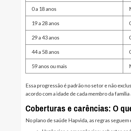
0 a 18 anos
19 a 28 anos
29 a 43 anos
44 a 58 anos
59 anos ou mais
Essa progressão é padrão no setor e não exclus
acordo com a idade de cada membro da família 
Coberturas e carências: O qu
No plano de saúde Hapvida, as regras seguem 