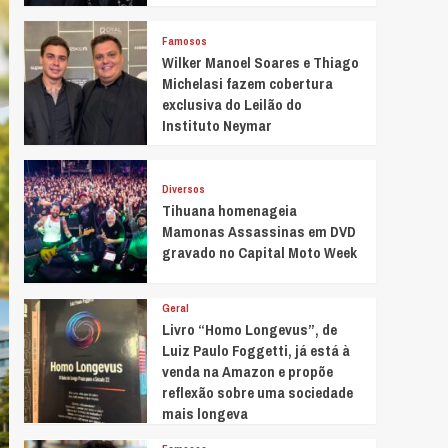
Famosos
Wilker Manoel Soares e Thiago
Michelasi fazem cobertura
exclusiva do Leilão do
Instituto Neymar
Diversos
Tihuana homenageia
Mamonas Assassinas em DVD
gravado no Capital Moto Week
Geral
Livro “Homo Longevus”, de
Luiz Paulo Foggetti, já está à
venda na Amazon e propõe
reflexão sobre uma sociedade
mais longeva