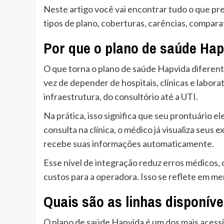
Neste artigo você vai encontrar tudo o que p
tipos de plano, coberturas, carências, comparat
Por que o plano de saúde Hap
O que torna o plano de saúde Hapvida diferen
vez de depender de hospitais, clínicas e labora
infraestrutura, do consultório até a UTI.
Na prática, isso significa que seu prontuário e
consulta na clínica, o médico já visualiza seus 
recebe suas informações automaticamente.
Esse nível de integração reduz erros médicos,
custos para a operadora. Isso se reflete em men
Quais são as linhas disponív
O plano de saúde Hapvida é um dos mais acess