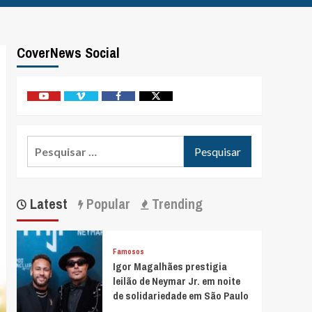
CoverNews Social
Youtube
Vimeo
Facebook
Twitter
Pesquisar
por:
Latest
Popular
Trending
Famosos
Igor Magalhães prestigia
leilão de Neymar Jr. em noite
de solidariedade em São Paulo