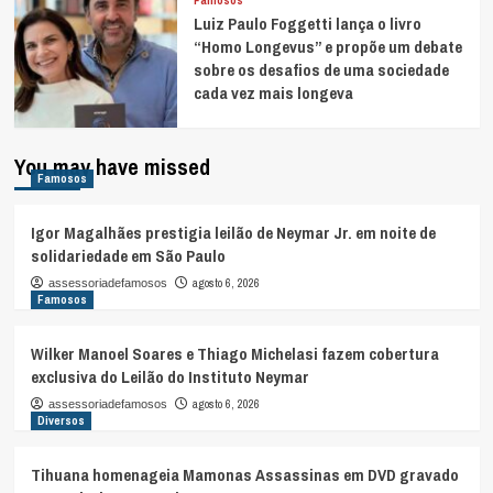
Luiz Paulo Foggetti lança o livro
“Homo Longevus” e propõe um debate
sobre os desafios de uma sociedade
cada vez mais longeva
You may have missed
Famosos
Igor Magalhães prestigia leilão de Neymar Jr. em noite de
solidariedade em São Paulo
agosto 6, 2026
assessoriadefamosos
Famosos
Wilker Manoel Soares e Thiago Michelasi fazem cobertura
exclusiva do Leilão do Instituto Neymar
agosto 6, 2026
assessoriadefamosos
Diversos
Tihuana homenageia Mamonas Assassinas em DVD gravado