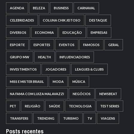
AGENDA
BELEZA
BUSINESS
CARNAVAL
CELEBRIDADES
COLUNA CHIK JEITOSO
DESTAQUE
DIVERSOS
ECONOMIA
EDUCAÇÃO
EMPRESAS
ESPORTE
ESPORTES
EVENTOS
FAMOSOS
GERAL
GRUPO MW
HEALTH
INFLUENCIADORES
INVESTIMENTOS
JOGADORES
LEAGUES & CLUBS
MISS E MISTER BRASIL
MODA
MÚSICA
NA FAMA COM LUIZA MALAVAZZI
NEGÓCIOS
NEWSBEAT
PET
RELIGIÃO
SAÚDE
TECNOLOGIA
TEST SERIES
TRANSFERS
TRENDING
TURISMO
TV
VIAGENS
Posts recentes