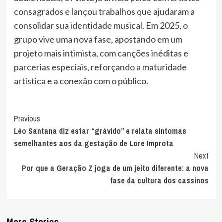
consagrados e lançou trabalhos que ajudaram a
consolidar sua identidade musical. Em 2025, o
grupo vive uma nova fase, apostando em um
projeto mais intimista, com canções inéditas e
parcerias especiais, reforçando a maturidade
artística e a conexão com o público.
Post
Previous
Léo Santana diz estar “grávido” e relata sintomas
Navigation
semelhantes aos da gestação de Lore Improta
Next
Por que a Geração Z joga de um jeito diferente: a nova
fase da cultura dos cassinos
More Stories