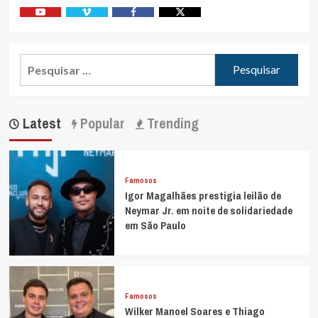
Youtube
Vimeo
Facebook
Twitter
Pesquisar
por:
Latest
Popular
Trending
Famosos
Igor Magalhães prestigia leilão de
Neymar Jr. em noite de solidariedade
em São Paulo
Famosos
Wilker Manoel Soares e Thiago