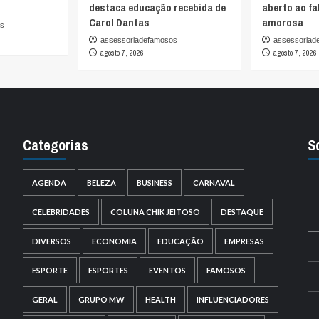
destaca educação recebida de
aberto ao fa
Carol Dantas
amorosa
os
assessoriadefamosos
assessoriad
agosto 7, 2026
agosto 7, 2026
Categorias
S
AGENDA
BELEZA
BUSINESS
CARNAVAL
CELEBRIDADES
COLUNA CHIK JEITOSO
DESTAQUE
DIVERSOS
ECONOMIA
EDUCAÇÃO
EMPRESAS
ESPORTE
ESPORTES
EVENTOS
FAMOSOS
GERAL
GRUPO MW
HEALTH
INFLUENCIADORES