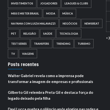
INVESTIMENTOS
JOGADORES
LEAGUES & CLUBS
MISS E MISTER BRASIL
MODA
MÚSICA
NA FAMA COM LUIZA MALAVAZZI
NEGÓCIOS
NEWSBEAT
PET
RELIGIÃO
SAÚDE
TECNOLOGIA
« j
TEST SERIES
TRANSFERS
TRENDING
TURISMO
TV
VIAGENS
Posts recentes
Walter Gabriel revela como a imprensa pode
transformar a imagem de empresas e profissionais
Gilberto Gil relembra Preta Gil e destaca força do
legado deixado pela filha
Davi Lucca quebra o silêncio após elogios nas redes e