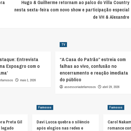
bra
Hugo & Guilherme retornam ao palco do Villa Country
nesta sexta-feira com novo show e participação especial
de VH & Alexandre
TV
staque: Entrevista
“A Casa do Patrão” estreia com
 na Expoagro com o
falhas ao vivo, confusão no
ama’
encerramento e reação imediata
do público
maio 1, 2026
defamosos
abril 29, 2026
assessoriadefamosos
Famosos
Famosos
bra Preta Gil
Davi Lucca quebra o silêncio
Carol Nakam
o legado
após elogios nas redes e
romance co