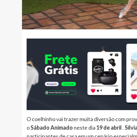
O coelhinho vai trazer muita diversão com pr
o
Sábado Animado
neste dia
19 de abril
.
Silv
participantes de casa em um cenário especial