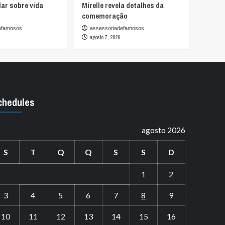
lar sobre vida
Mirelle revela detalhes da
comemoração
efamosos
assessoriadefamosos
agosto 7, 2026
chedules
agosto 2026
S
T
Q
Q
S
S
D
1
2
3
4
5
6
7
8
9
10
11
12
13
14
15
16