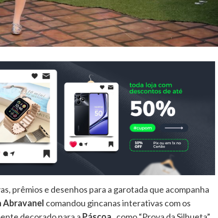
ovas, prêmios e desenhos para a garotada que acompanha
ia Abravanel
comandou gincanas interativas com os
mente decorado para a
Páscoa
, como “Prova da Silhueta”,