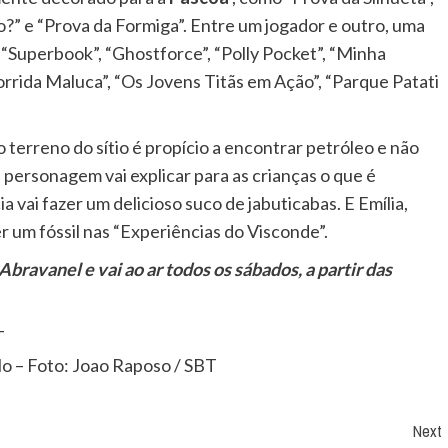
” e “Prova da Formiga”. Entre um jogador e outro, uma
“Superbook”, “Ghostforce”, “Polly Pocket”, “Minha
orrida Maluca”, “Os Jovens Titãs em Ação”, “Parque Patati
 terreno do sítio é propício a encontrar petróleo e não
 personagem vai explicar para as crianças o que é
a vai fazer um delicioso suco de jabuticabas. E Emília,
er um fóssil nas “Experiências do Visconde”.
ravanel e vai ao ar todos os sábados, a partir das
o – Foto: Joao Raposo / SBT
Next