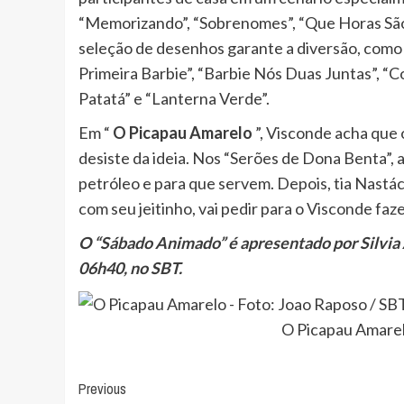
“Memorizando”, “Sobrenomes”, “Que Horas São?
seleção de desenhos garante a diversão, como 
Primeira Barbie”, “Barbie Nós Duas Juntas”, “C
Patatá” e “Lanterna Verde”.
Em “
O Picapau Amarelo
”, Visconde acha que o
desiste da ideia. Nos “Serões de Dona Benta”, a
petróleo e para que servem. Depois, tia Nastáci
com seu jeitinho, vai pedir para o Visconde faz
O “Sábado Animado” é apresentado por Silvia Ab
06h40, no SBT.
O Picapau Amarel
Post
Previous