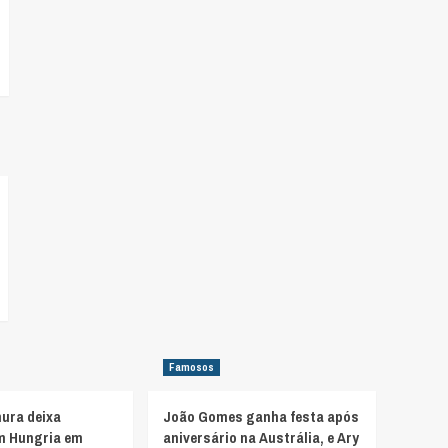
Famosos
ura deixa
João Gomes ganha festa após
m Hungria em
aniversário na Austrália, e Ary