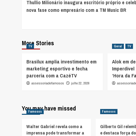
Thullio Milionário inaugura escritório próprio e cele
Navigation
nova fase como empresário com a TM Music BR
More Stories
TV
Geral
TV
Brasilux amplia investimento em
Alok em de
marketing esportivo e fecha
Imperdível
parceria com a CazéTV
‘Hora da F
julho 22, 2026
assessoriadefamosos
assessoria
You may have missed
Famosos
Famosos
Walter Gabriel revela como a
Gilberto Gil relem
imprensa pode transformar a
e destaca força d