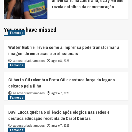
aniversário na Austrália, e Ary Mirelle
revela detalhes da comemoração
You may have missed
Famosos
Walter Gabriel revela como a imprensa pode transformar a
imagem de empresas e profissionais
agosto 8, 2026
assessoriadefamosos
Famosos
Gilberto Gil relembra Preta Gil e destaca força do legado
deixado pela filha
agosto 7, 2026
assessoriadefamosos
Famosos
Davi Lucca quebra o silêncio após elogios nas redes e
destaca educação recebida de Carol Dantas
agosto 7, 2026
assessoriadefamosos
Famosos