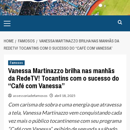
Primary
Menu
HOME
FAMOSOS
VANESSA MARTINAZZO BRILHA NAS MANHÃS DA
REDETV! TOCANTINS COM O SUCESSO DO “CAFÉ COM VANESSA”
Famosos
Vanessa Martinazzo brilha nas manhãs
da RedeTV! Tocantins com o sucesso do
“Café com Vanessa”
assessoriadefamosos
abril 18, 2025
Com carisma de sobra e uma energia que atravessa
a tela, Vanessa Martinazzo vem conquistando cada
vez mais o público tocantinense com seu programa
“Café com Vanessa”, exibido de segunda a sábado,