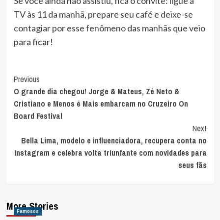
Se você ainda não assistiu, fica o convite: ligue a
TV às 11 da manhã, prepare seu café e deixe-se
contagiar por esse fenômeno das manhãs que veio
para ficar!
Post
Previous
O grande dia chegou! Jorge & Mateus, Zé Neto &
Navigation
Cristiano e Menos é Mais embarcam no Cruzeiro On
Board Festival
Next
Bella Lima, modelo e influenciadora, recupera conta no
Instagram e celebra volta triunfante com novidades para
seus fãs
More Stories
Famosos