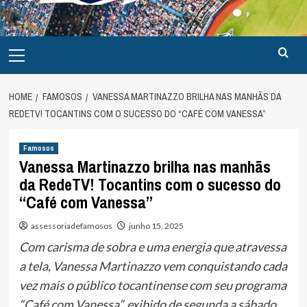
Primary
Menu
HOME
FAMOSOS
VANESSA MARTINAZZO BRILHA NAS MANHÃS DA
REDETV! TOCANTINS COM O SUCESSO DO “CAFÉ COM VANESSA”
Famosos
Vanessa Martinazzo brilha nas manhãs
da RedeTV! Tocantins com o sucesso do
“Café com Vanessa”
assessoriadefamosos
junho 15, 2025
Com carisma de sobra e uma energia que atravessa
a tela, Vanessa Martinazzo vem conquistando cada
vez mais o público tocantinense com seu programa
“Café com Vanessa”, exibido de segunda a sábado,