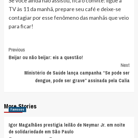
Se você ainda não assistiu, fica o convite: ligue a
TV às 11 da manhã, prepare seu café e deixe-se
contagiar por esse fenômeno das manhãs que veio
para ficar!
Post
Previous
Beijar ou não beijar: eis a questão!
Navigation
Next
Ministério de Saúde lança campanha “Se pode ser
dengue, pode ser grave” assinada pela Calia
More Stories
Famosos
Igor Magalhães prestigia leilão de Neymar Jr. em noite
de solidariedade em São Paulo