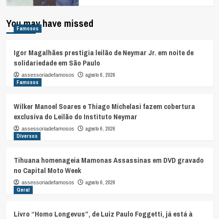
You may have missed
Famosos
Igor Magalhães prestigia leilão de Neymar Jr. em noite de
solidariedade em São Paulo
agosto 6, 2026
assessoriadefamosos
Famosos
Wilker Manoel Soares e Thiago Michelasi fazem cobertura
exclusiva do Leilão do Instituto Neymar
agosto 6, 2026
assessoriadefamosos
Diversos
Tihuana homenageia Mamonas Assassinas em DVD gravado
no Capital Moto Week
agosto 6, 2026
assessoriadefamosos
Geral
Livro “Homo Longevus”, de Luiz Paulo Foggetti, já está à