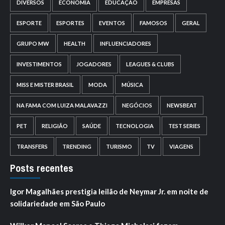
DIVERSOS
ECONOMIA
EDUCAÇÃO
EMPRESAS
ESPORTE
ESPORTES
EVENTOS
FAMOSOS
GERAL
GRUPO MW
HEALTH
INFLUENCIADORES
INVESTIMENTOS
JOGADORES
LEAGUES & CLUBS
MISS E MISTER BRASIL
MODA
MÚSICA
NA FAMA COM LUIZA MALAVAZZI
NEGÓCIOS
NEWSBEAT
PET
RELIGIÃO
SAÚDE
TECNOLOGIA
TEST SERIES
TRANSFERS
TRENDING
TURISMO
TV
VIAGENS
Posts recentes
Igor Magalhães prestigia leilão de Neymar Jr. em noite de
solidariedade em São Paulo