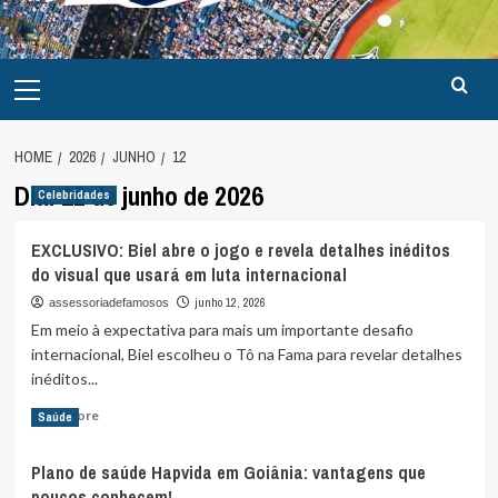
Primary
Menu
HOME
2026
JUNHO
12
Dia:
12 de junho de 2026
Celebridades
EXCLUSIVO: Biel abre o jogo e revela detalhes inéditos
do visual que usará em luta internacional
junho 12, 2026
assessoriadefamosos
Em meio à expectativa para mais um importante desafio
internacional, Biel escolheu o Tô na Fama para revelar detalhes
inéditos...
Read
Read More
Saúde
more
about
Plano de saúde Hapvida em Goiânia: vantagens que
EXCLUSIVO:
poucos conhecem!
Biel