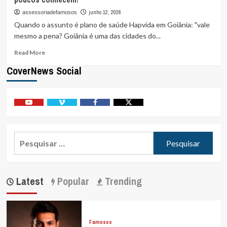
abre
junho 12, 2026
assessoriadefamosos
o
Quando o assunto é plano de saúde Hapvida em Goiânia: "vale
jogo
mesmo a pena? Goiânia é uma das cidades do...
e
revela
Read
Read More
detalhes
more
inéditos
CoverNews Social
about
do
Plano
visual
de
que
saúde
usará
Hapvida
Youtube
Vimeo
Facebook
Twitter
em
em
luta
Goiânia:
internacional
Pesquisar
vantagens
que
por:
poucos
conhecem!
Latest
Popular
Trending
Famosos