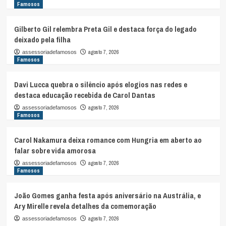
Famosos
Gilberto Gil relembra Preta Gil e destaca força do legado
deixado pela filha
agosto 7, 2026
assessoriadefamosos
Famosos
Davi Lucca quebra o silêncio após elogios nas redes e
destaca educação recebida de Carol Dantas
agosto 7, 2026
assessoriadefamosos
Famosos
Carol Nakamura deixa romance com Hungria em aberto ao
falar sobre vida amorosa
agosto 7, 2026
assessoriadefamosos
Famosos
João Gomes ganha festa após aniversário na Austrália, e
Ary Mirelle revela detalhes da comemoração
agosto 7, 2026
assessoriadefamosos