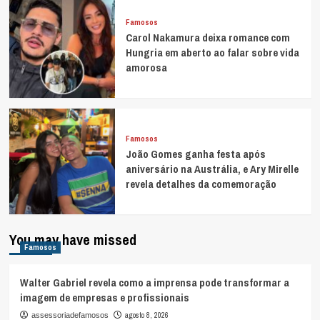
Famosos
Carol Nakamura deixa romance com
Hungria em aberto ao falar sobre vida
amorosa
Famosos
João Gomes ganha festa após
aniversário na Austrália, e Ary Mirelle
revela detalhes da comemoração
You may have missed
Famosos
Walter Gabriel revela como a imprensa pode transformar a
imagem de empresas e profissionais
agosto 8, 2026
assessoriadefamosos